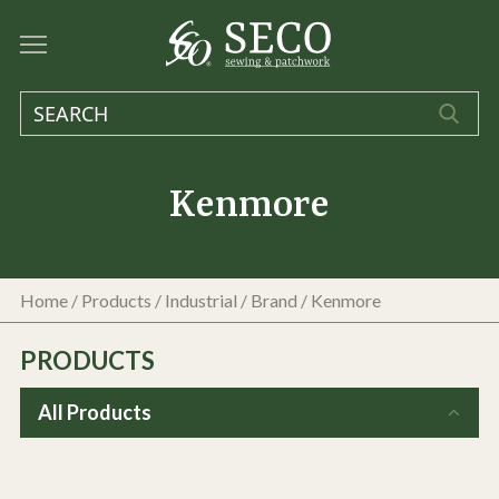
Kenmore
Home
/
Products
/
Industrial
/ Brand / Kenmore
PRODUCTS
All Products