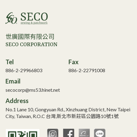
世廣國際有限公司
SECO CORPORATION
Tel
Fax
886-2-29966803
886-2-22791008
Email
secocorp@ms53.hinet.net
Address
No.1 Lane 10, Gongyuan Rd., Xinzhuang District, New Taipei
City, Taiwan, R.O.C 台灣,新北市新莊區公園路10號1號